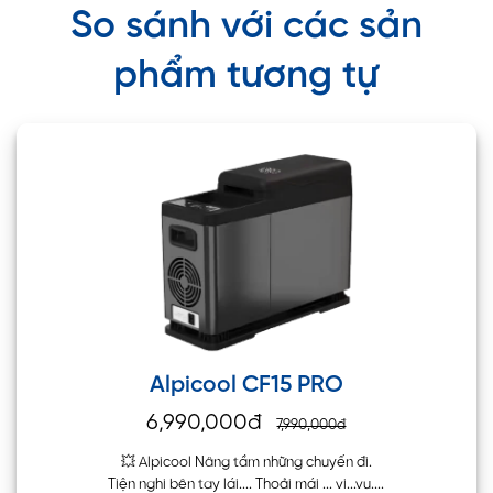
So sánh với các sản
phẩm tương tự
Alpicool CF15 PRO
6,990,000đ
7,990,000đ
💥 Alpicool Nâng tầm những chuyến đi.
Tiện nghi bên tay lái.... Thoải mái ... vi...vu....