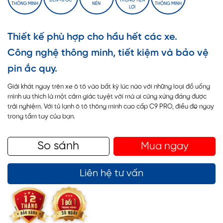
ĐẾN -8 OC
TRỌNG TIỆN
THÔNG MINH
NÉN
THÔNG MINH
LỢI
Thiết kế phù hợp cho hầu hết các xe.
Công nghệ thông minh, tiết kiệm và bảo vệ
pin ắc quy.
Giải khát ngay trên xe ô tô vào bất kỳ lúc nào với những loại đồ uống
mình ưa thích là một cảm giác tuyệt vời mà ai cũng xứng đáng được
trải nghiệm. Với tủ lạnh ô tô thông minh cao cấp C9 PRO, điều đó ngay
trong tầm tay của bạn.
So sánh
Mua ngay
Liên hệ tư vấn