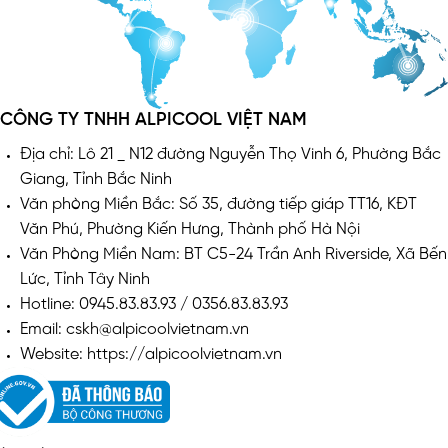
CÔNG TY TNHH ALPICOOL VIỆT NAM
Địa chỉ: Lô 21 _ N12 đường Nguyễn Thọ Vinh 6, Phường Bắc
Giang, Tỉnh Bắc Ninh
Văn phòng Miền Bắc: Số 35, đường tiếp giáp TT16, KĐT
Văn Phú, Phường Kiến Hưng, Thành phố Hà Nội
Văn Phòng Miền Nam: BT C5-24 Trần Anh Riverside, Xã Bến
Lức, Tỉnh Tây Ninh
Hotline: 0945.83.83.93 / 0356.83.83.93
Email: cskh@alpicoolvietnam.vn
Website: https://alpicoolvietnam.vn