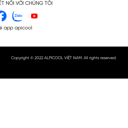
ẾT NỐI VỚI CHÚNG TÔI
ải app apicool
Copyright © 2022 ALPICOOL VIỆT NAM. All rights reserved.