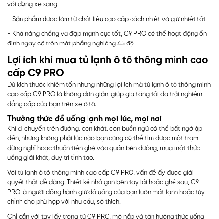
với dòng xe sang
- Sản phẩm được làm từ chất liệu cao cấp cách nhiệt và giữ nhiệt tốt
- Khả năng chống va đập mạnh cực tốt, C9 PRO có thể hoạt động ổn
định ngay cả trên mặt phẳng nghiêng 45 độ
Lợi ích khi mua tủ lạnh ô tô thông minh cao
cấp C9 PRO
Dù kích thước khiêm tốn nhưng những lợi ích mà tủ lạnh ô tô thông minh
cao cấp C9 PRO là không đơn giản, giúp gia tăng tối đa trải nghiệm
đẳng cấp của bạn trên xe ô tô.
Thưởng thức đồ uống lạnh mọi lúc, mọi nơi
Khi di chuyển trên đường, cơn khát, cơn buồn ngủ có thể bất ngờ ập
đến, nhưng không phải lúc nào bạn cũng có thể tìm được một trạm
dừng nghỉ hoặc thuận tiện ghé vào quán bên đường, mua một thức
uống giải khát, duy trì tỉnh táo.
Với tủ lạnh ô tô thông minh cao cấp C9 PRO, vấn đề ấy được giải
quyết thật dễ dàng. Thiết kế nhỏ gọn bên tay lái hoặc ghế sau, C9
PRO là người đồng hành giữ đồ uống của bạn luôn mát lạnh hoặc tùy
chỉnh cho phù hợp với nhu cầu, sở thích.
Chỉ cần với tay lấy trong tủ C9 PRO, mở nắp và tận hưởng thức uống