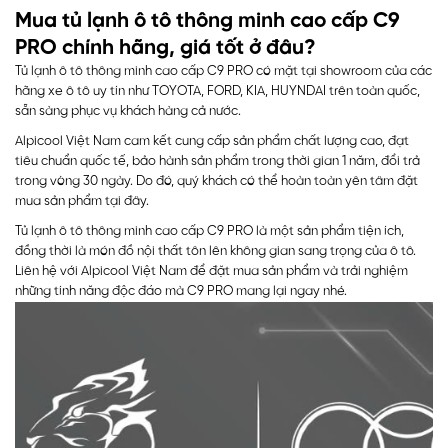
Mua tủ lạnh ô tô thông minh cao cấp C9
PRO chính hãng, giá tốt ở đâu?
Tủ lạnh ô tô thông minh cao cấp C9 PRO có mặt tại showroom của các
hãng xe ô tô uy tín như TOYOTA, FORD, KIA, HUYNDAI trên toàn quốc,
sẵn sàng phục vụ khách hàng cả nước.
Alpicool Việt Nam cam kết cung cấp sản phẩm chất lượng cao, đạt
tiêu chuẩn quốc tế, bảo hành sản phẩm trong thời gian 1 năm, đổi trả
trong vòng 30 ngày. Do đó, quý khách có thể hoàn toàn yên tâm đặt
mua sản phẩm tại đây.
Tủ lạnh ô tô thông minh cao cấp C9 PRO là một sản phẩm tiện ích,
đồng thời là món đồ nội thất tôn lên không gian sang trọng của ô tô.
Liên hệ với Alpicool Việt Nam để đặt mua sản phẩm và trải nghiệm
những tính năng độc đáo mà C9 PRO mang lại ngay nhé.