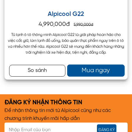
Alpicool G22
4,990,000đ
5,990,000đ
Tủ lạnh ô tô thông minh Alpicool G22 là giải pháp hoàn hảo cho
việc cất giữ, làm lạnh đồ uống, bảo quản thực phẩm ngay trên ô tô
và nhiều hơn thế nữa. Alpicool G22 sẽ mang đến khách hàng những
trải nghiệm lái xe hiện đại, tiện nghi, đẳng cấp.
Mua ngay
So sánh
ĐĂNG KÝ NHẬN THÔNG TIN
Để nhận thông tin mới từ Alpicool cũng như các
chương trình khuyến mãi hấp dẫn
ĐĂNG KÝ