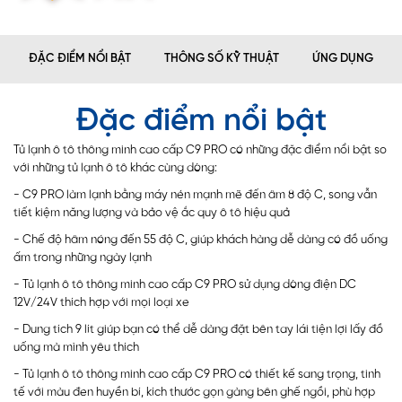
ĐẶC ĐIỂM NỔI BẬT
THÔNG SỐ KỸ THUẬT
ỨNG DỤNG
Đặc điểm nổi bật
Tủ lạnh ô tô thông minh cao cấp C9 PRO có những đặc điểm nổi bật so
với những tủ lạnh ô tô khác cùng dòng:
- C9 PRO làm lạnh bằng máy nén mạnh mẽ đến âm 8 độ C, song vẫn
tiết kiệm năng lượng và bảo vệ ắc quy ô tô hiệu quả
- Chế độ hâm nóng đến 55 độ C, giúp khách hàng dễ dàng có đồ uống
ấm trong những ngày lạnh
- Tủ lạnh ô tô thông minh cao cấp C9 PRO sử dụng dòng điện DC
12V/24V thích hợp với mọi loại xe
- Dung tích 9 lít giúp bạn có thể dễ dàng đặt bên tay lái tiện lợi lấy đồ
uống mà mình yêu thích
- Tủ lạnh ô tô thông minh cao cấp C9 PRO có thiết kế sang trọng, tinh
tế với màu đen huyền bí, kích thước gọn gàng bên ghế ngồi, phù hợp