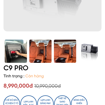
C9 PRO
Tình trạng :
Còn hàng
8,990,000đ
10,990,000đ
THIẾT KẾ
CHẾ ĐỘ BẢO
LÀM LẠNH
BẢNG ĐIỀU
LÀM LẠNH
SANG
VỆ ĐIỆN Ô TÔ
BẰNG MÁY
KHIỂN