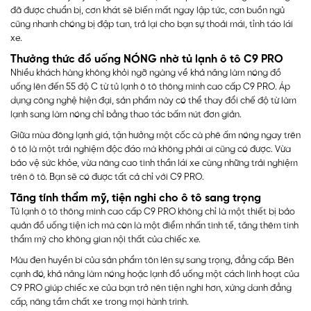
đã được chuẩn bị, cơn khát sẽ biến mất ngay lập tức, cơn buồn ngủ
cũng nhanh chóng bị đập tan, trả lại cho bạn sự thoải mái, tỉnh táo lái
xe.
Thưởng thức đồ uống NÓNG nhờ tủ lạnh ô tô C9 PRO
Nhiều khách hàng không khỏi ngỡ ngàng về khả năng làm nóng đồ
uống lên đến 55 độ C từ tủ lạnh ô tô thông minh cao cấp C9 PRO. Áp
dụng công nghệ hiện đại, sản phẩm này có thể thay đổi chế độ từ làm
lạnh sang làm nóng chỉ bằng thao tác bấm nút đơn giản.
Giữa mùa đông lạnh giá, tận hưởng một cốc cà phê ấm nóng ngay trên
ô tô là một trải nghiệm độc đáo mà không phải ai cũng có được. Vừa
bảo vệ sức khỏe, vừa nâng cao tinh thần lái xe cùng những trải nghiệm
trên ô tô. Bạn sẽ có được tất cả chỉ với C9 PRO.
Tăng tính thẩm mỹ, tiện nghi cho ô tô sang trọng
Tủ lạnh ô tô thông minh cao cấp C9 PRO không chỉ là một thiết bị bảo
quản đồ uống tiện ích mà còn là một điểm nhấn tinh tế, tăng thêm tính
thẩm mỹ cho không gian nội thất của chiếc xe.
Màu đen huyền bí của sản phẩm tôn lên sự sang trọng, đẳng cấp. Bên
cạnh đó, khả năng làm nóng hoặc lạnh đồ uống một cách linh hoạt của
C9 PRO giúp chiếc xe của bạn trở nên tiện nghi hơn, xứng danh đẳng
cấp, nâng tầm chất xe trong mọi hành trình.