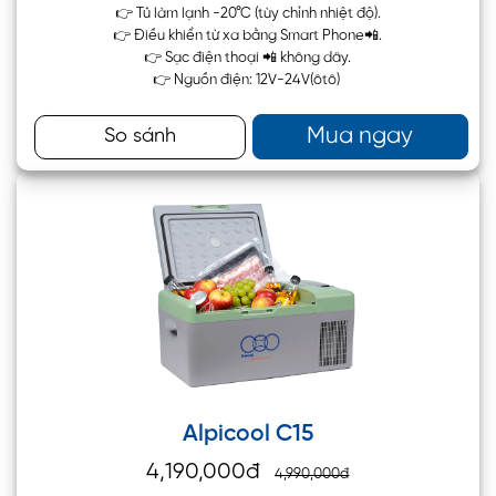
👉 Tủ làm lạnh -20°C (tùy chỉnh nhiệt độ).
👉 Điều khiển từ xa bằng Smart Phone📲.
👉 Sạc điện thoại 📲 không dây.
👉 Nguồn điện: 12V-24V(ôtô)
Mua ngay
So sánh
Alpicool C15
4,190,000đ
4,990,000đ