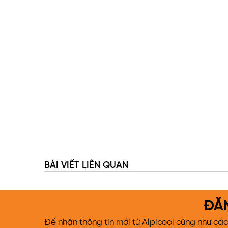
BÀI VIẾT LIÊN QUAN
ĐĂ
Để nhận thông tin mới từ Alpicool cũng như cá