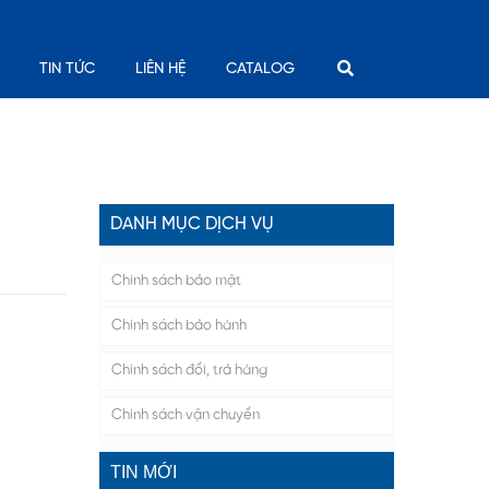
TIN TỨC
LIÊN HỆ
CATALOG
DANH MỤC DỊCH VỤ
Chính sách bảo mật
Chính sách bảo hành
Chính sách đổi, trả hàng
Chính sách vận chuyển
TIN MỚI