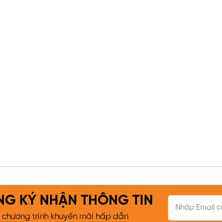
NG KÝ NHẬN THÔNG TIN
c chương trình khuyến mãi hấp dẫn