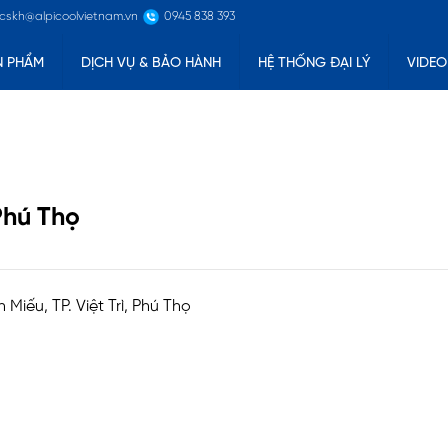
 cskh@alpicoolvietnam.vn
0945 838 393
N PHẨM
DỊCH VỤ & BẢO HÀNH
HỆ THỐNG ĐẠI LÝ
VIDEO
hú Thọ
Miếu, TP. Việt Trì, Phú Thọ