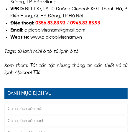
Xương, TP. Bắc Giang
VPĐD:
B1.1-LK7, Lô 10 Đường Cienco5 KĐT Thanh Hà, P.
Kiến Hưng, Q. Hà Đông, TP Hà Nội
Điện thoại:
0356.83.83.93 / 0945.83.83.93
Email:
alpicoolvietnam@gmail.com
Website:
www.alpicoolvietnam.vn
Tags:
tủ lạnh mini ô tô
,
tủ lạnh ô tô
Xem thêm:
Tất tần tật những thông tin cần thiết về tủ
lạnh Alpicool T36
DANH MỤC DỊCH VỤ
Chính sách bảo mật
Chính sách bảo hành