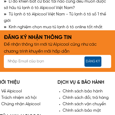
Lí do khiến bất cứ bác tài nào cũng đều muốn được
sở hữu tủ lạnh ô tô Alpicool Việt Nam?
Tủ lạnh ô tô Alpicool Việt Nam - Tủ lạnh ô tô số 1 thế
giới
Kinh nghiệm chọn mua tủ lạnh ô tô online tốt nhất
ĐĂNG KÝ NHẬN THÔNG TIN
Để nhận thông tin mới từ Alpicool cũng như các
chương trình khuyến mãi hấp dẫn
ĐĂNG KÝ
IỚI THIỆU
DỊCH VỤ & BẢO HÀNH
Về Alpicool
Chính sách bảo hành
Trách nhiệm xã hội
Chính sách đổi, trả hàng
Chứng nhận Alpicool
Chính sách vận chuyển
Chính sách bảo mật