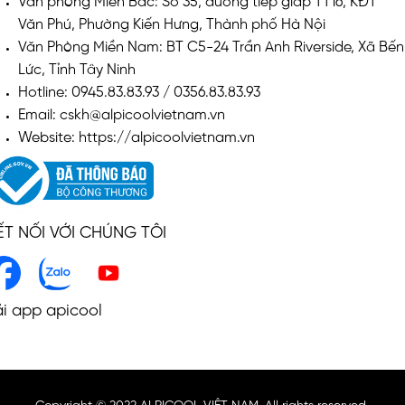
Văn phòng Miền Bắc: Số 35, đường tiếp giáp TT16, KĐT
Văn Phú, Phường Kiến Hưng, Thành phố Hà Nội
Văn Phòng Miền Nam: BT C5-24 Trần Anh Riverside, Xã Bến
Lức, Tỉnh Tây Ninh
Hotline: 0945.83.83.93 / 0356.83.83.93
Email: cskh@alpicoolvietnam.vn
Website: https://alpicoolvietnam.vn
ẾT NỐI VỚI CHÚNG TÔI
ải app apicool