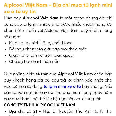
Alpicool Việt Nam - Địa chỉ mua tủ lạnh mini
xe ô tô uy tín
Hiện nay,
Alpicool Việt Nam
là một trong những địa chỉ
cung cấp tủ lạnh mini xe ô tô được nhiều khách hàng lựa
chọn bởi khi đến với Alpicool Việt Nam, quý khách hàng
sẽ được:
Mua hàng chính hãng, chất lượng
Đội ngũ nhân viên giải đáp mọi thắc mắc
Giao hàng tận nơi trên toàn quốc
Chế độ bảo hành hấp dẫn
Qua những chia sẻ trên của
Alpicool Việt Nam
chắc hẳn
quý khách hàng đã có câu trả lời chính xác nhất cho
việc có nên sử dụng
tủ lạnh mini xe ô tô
hay không. Nếu
cần tư vấn cụ thể hay có nhu cầu mua hàng ngay hôm
nay quý khách có thể liên hệ trực tiếp với chúng tôi:
CÔNG TY TNHH ALPICOOL VIỆT NAM
Địa chỉ:
Lô 21 - N12, Đ. Nguyễn Thọ Vinh 6, P. Thọ